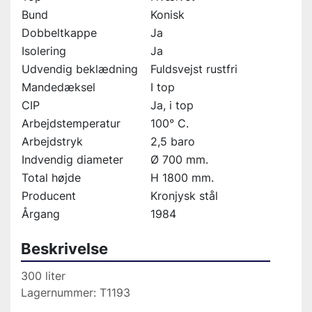
Bund
Konisk
Dobbeltkappe
Ja
Isolering
Ja
Udvendig beklædning
Fuldsvejst rustfri
Mandedæksel
I top
CIP
Ja, i top
Arbejdstemperatur
100° C.
Arbejdstryk
2,5 baro
Indvendig diameter
Ø 700 mm.
Total højde
H 1800 mm.
Producent
Kronjysk stål
Årgang
1984
Beskrivelse
300 liter
Lagernummer: T1193