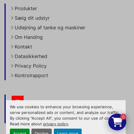
Produkter
Sælg dit udstyr
Udlejning af tanke og maskiner
Om Handing
Kontakt
Datasikkerhed
Privacy Policy
Kontrolrapport
youtube
We use cookies to enhance your browsing experience,
serve personalized ads or content, and analyze our traffic.
0
By clicking "Accept All", you consent to our use of cookies.
Manage Cookies
Read more about
privacy policy
.
Accept
Decline
Learn more