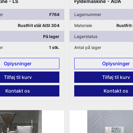
ine - LS
Fyldemaskine - ADA
er
F764
Lagernummer
Rustfrit stål AISI 304
Materiale
Rustfrit
På lager
Lagerstatus
er
1 stk.
Antal på lager
Oplysninger
Oplysninger
Tilføj til kurv
Tilføj til kurv
Kontakt os
Kontakt os