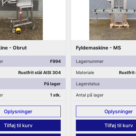
ine - Obrut
Fyldemaskine - MS
er
F994
Lagernummer
Rustfrit stål AISI 304
Materiale
Rustfrit
På lager
Lagerstatus
er
1 stk.
Antal på lager
Oplysninger
Oplysninger
Tilføj til kurv
Tilføj til kurv