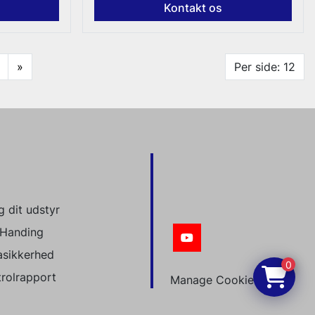
Kontakt os
»
Per side: 12
 dit udstyr
Handing
youtube
asikkerhed
0
trolrapport
Manage Cookies