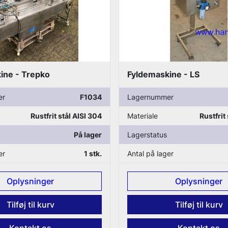
ine - Trepko
Fyldemaskine - LS
er
F1034
Lagernummer
Rustfrit stål AISI 304
Materiale
Rustfrit
På lager
Lagerstatus
er
1 stk.
Antal på lager
Oplysninger
Oplysninger
Tilføj til kurv
Tilføj til kurv
Kontakt os
Kontakt os