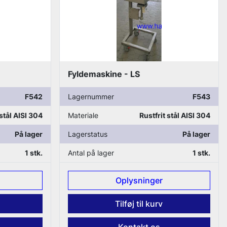
Fyldemaskine - LS
F542
Lagernummer
F543
 stål AISI 304
Materiale
Rustfrit stål AISI 304
På lager
Lagerstatus
På lager
1 stk.
Antal på lager
1 stk.
Oplysninger
Tilføj til kurv
Kontakt os