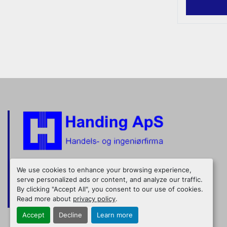
HANDEL MED RUSTFRI TANKE OG MASKINER
We use cookies to enhance your browsing experience,
serve personalized ads or content, and analyze our traffic.
Nordkranvej 5
+45 48 160 166
By clicking "Accept All", you consent to our use of cookies.
Read more about
privacy policy
.
3540 Lynge, Denmark
handing@handing.dk
Accept
Decline
Learn more