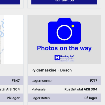
Fyldemaskine - Bosch
F647
Lagernummer
F717
 stål AISI 304
Materiale
Rustfrit stål AISI 304
På lager
Lagerstatus
På lager