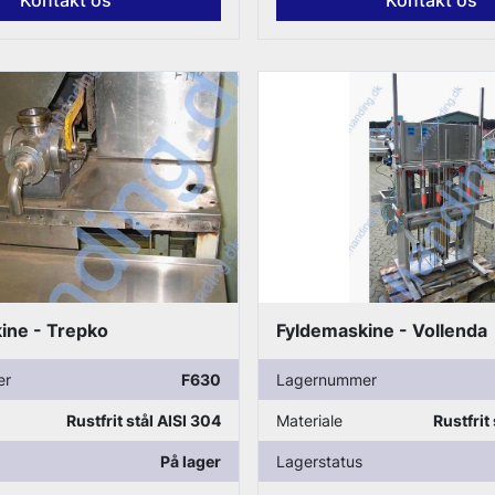
ine - Trepko
Fyldemaskine - Vollenda
er
F630
Lagernummer
Rustfrit stål AISI 304
Materiale
Rustfrit
På lager
Lagerstatus