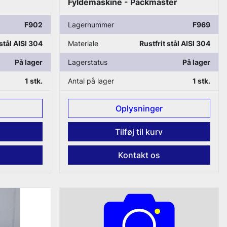
Fyldemaskine - Packmaster
F902
Lagernummer
F969
 stål AISI 304
Materiale
Rustfrit stål AISI 304
På lager
Lagerstatus
På lager
1 stk.
Antal på lager
1 stk.
Oplysninger
Tilføj til kurv
Kontakt os