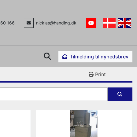
160 166
nicklas@handing.dk
youtube
Søg
Tilmelding til nyhedsbrev
Print