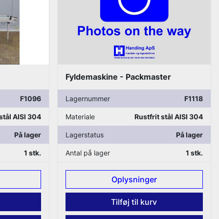
Fyldemaskine - Packmaster
F1096
Lagernummer
F1118
 stål AISI 304
Materiale
Rustfrit stål AISI 304
På lager
Lagerstatus
På lager
1 stk.
Antal på lager
1 stk.
Oplysninger
Tilføj til kurv