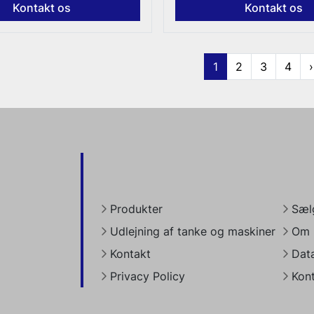
Kontakt os
Kontakt os
1
2
3
4
›
Produkter
Sælg
Udlejning af tanke og maskiner
Om 
Kontakt
Dat
Privacy Policy
Kon