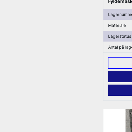
Fyldemask
Lagernumm
Materiale
Lagerstatus
Antal på lag