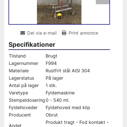
Del via e-mail
Print annonce
Specifikationer
Tilstand
Brugt
Lagernummer
F994
Materiale
Rustfrit stål AISI 304
Lagerstatus
På lager
Antal på lager
1 stk.
Varetype
Fyldemaskine
Stempeldosering
0 - 540 ml.
Fyldehoveder
Fyldehoved med klip
Producent
Obrut
Produkt tragt - Fod kontakt -
Andet