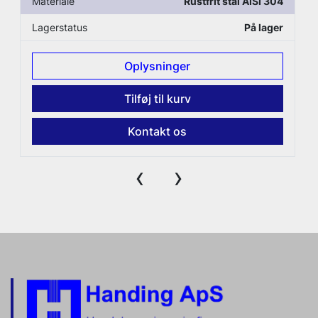
Materiale
Rustfrit stål AISI 304
Lagerstatus
På lager
Oplysninger
Tilføj til kurv
Kontakt os
‹
›