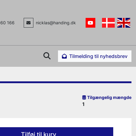
160 166
nicklas@handing.dk
youtube
Søg
Tilmelding til nyhedsbrev
Tilgængelig mængde
1
Tilføj til kurv