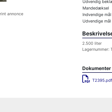
Udvendig bekl
Mandedæksel
rint annonce
Indvendige mål
Udvendige mål
Beskrivels
2.500 liter
Lagernummer: 
Dokumenter
T2395.pd