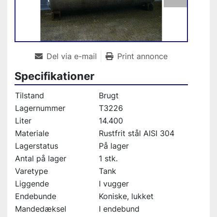
Del via e-mail
Print annonce
Specifikationer
Tilstand
Brugt
Lagernummer
T3226
Liter
14.400
Materiale
Rustfrit stål AISI 304
Lagerstatus
På lager
Antal på lager
1 stk.
Varetype
Tank
Liggende
I vugger
Endebunde
Koniske, lukket
Mandedæksel
I endebund