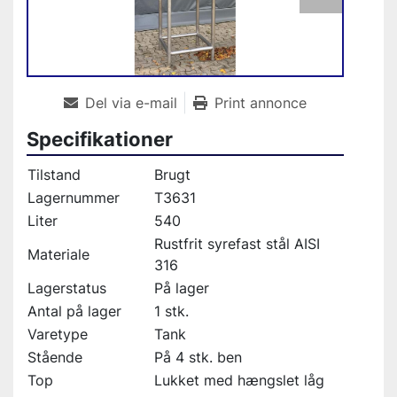
Del via e-mail
Print annonce
Specifikationer
Tilstand
Brugt
Lagernummer
T3631
Liter
540
Rustfrit syrefast stål AISI
Materiale
316
Lagerstatus
På lager
Antal på lager
1 stk.
Varetype
Tank
Stående
På 4 stk. ben
Top
Lukket med hængslet låg