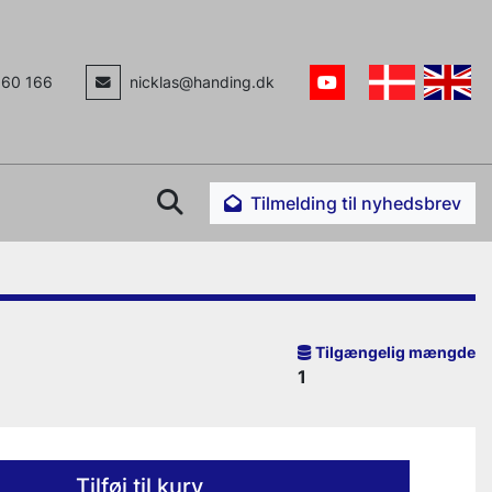
160 166
nicklas@handing.dk
youtube
Søg
Tilmelding til nyhedsbrev
Tilgængelig mængde
1
Tilføj til kurv