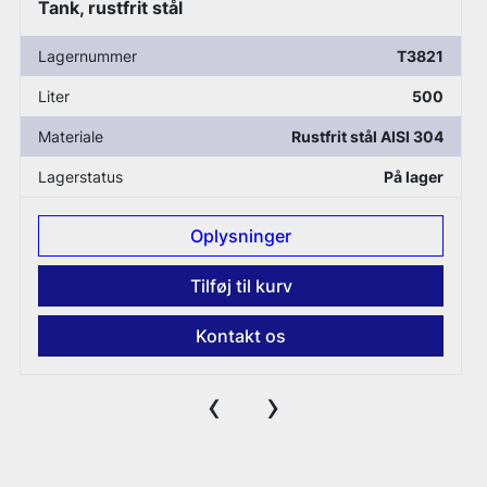
Tank, rustfrit stål
Lagernummer
T945
Liter
500
Materiale
Rustfrit stål AISI 304
Lagerstatus
På lager
Oplysninger
Tilføj til kurv
Kontakt os
‹
›