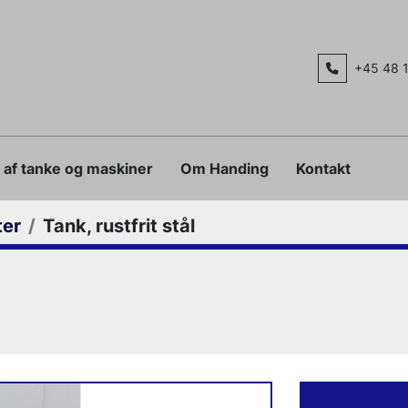
+45 48 
g af tanke og maskiner
Om Handing
Kontakt
ter
Tank, rustfrit stål