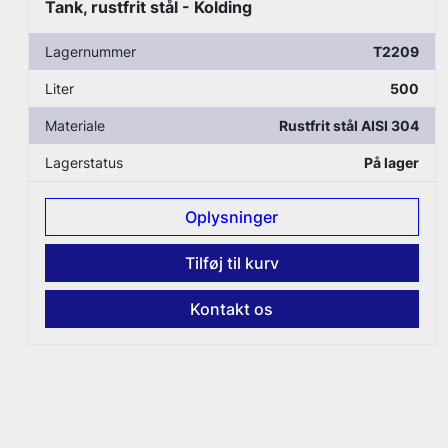
Tank, rustfrit stål
9
Lagernummer
T3821
0
Liter
500
4
Materiale
Rustfrit stål AISI 304
r
Lagerstatus
På lager
Oplysninger
Tilføj til kurv
Kontakt os