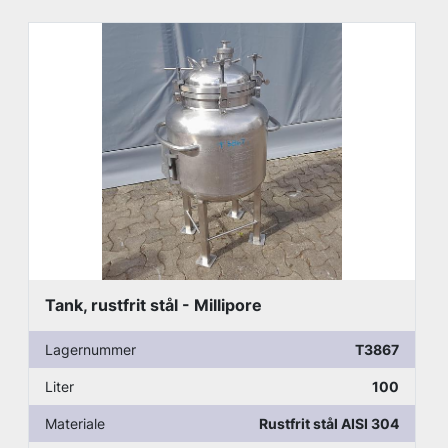
Tank, rustfrit stål - Millipore
Lagernummer
T3867
Liter
100
Materiale
Rustfrit stål AISI 304