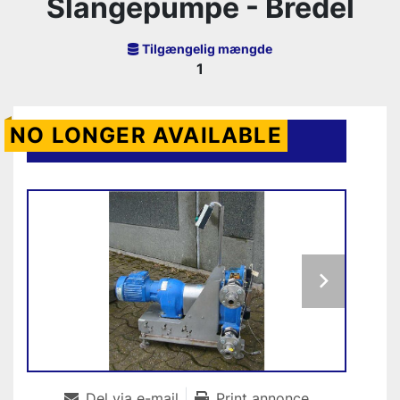
Slangepumpe - Bredel
Tilgængelig mængde
1
NO LONGER AVAILABLE
Kontakt os
Del via e-mail
Print annonce