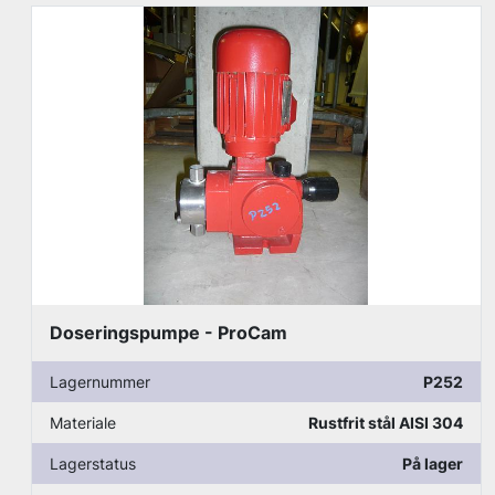
Doseringspumpe - ProCam
2
Lagernummer
P253
4
Materiale
Rustfrit stål AISI 304
r
Lagerstatus
På lager