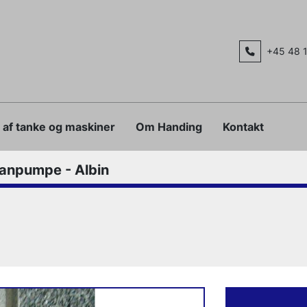
+45 48 
g af tanke og maskiner
Om Handing
Kontakt
npumpe - Albin