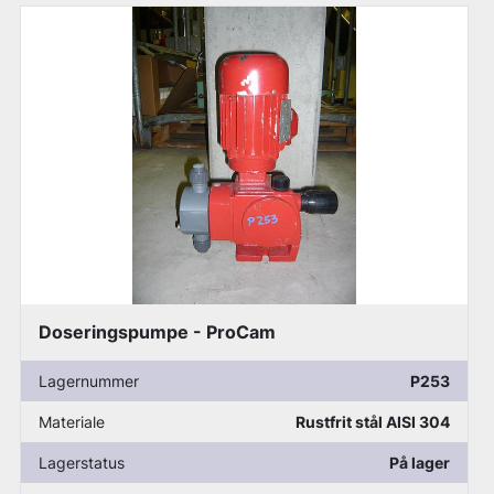
Smørepumpe - Kolding
Lagernummer
P276
Materiale
Rustfrit stål AISI 304
Lagerstatus
På lager