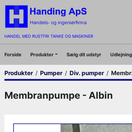
HANDEL MED RUSTFRI TANKE OG MASKINER
Forside
Produkter
Sælg dit udstyr
Udlejnin
Produkter
Pumper
Div. pumper
Membra
Membranpumpe - Albin