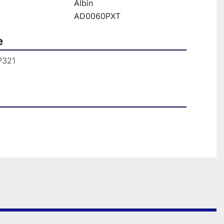
Albin
AD0060PXT
e
P321