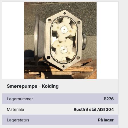
Doseringspumpe - Lewa
Lagernummer
P177
Materiale
Rustfrit stål AISI 304
Lagerstatus
På lager