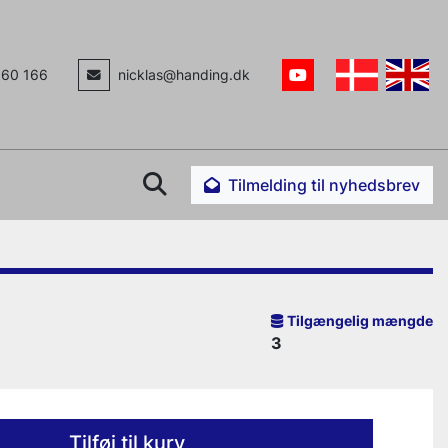
160 166
nicklas@handing.dk
youtube
Søg
Tilmelding til nyhedsbrev
Tilgængelig mængde
3
Tilføj til kurv