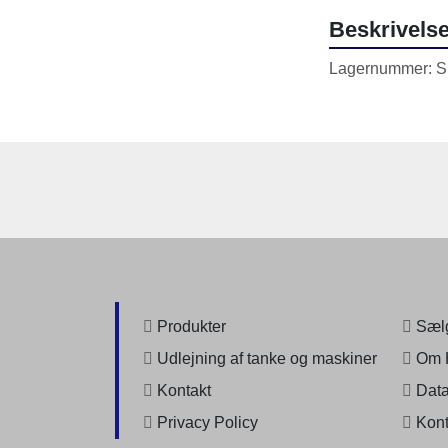
Beskrivels
Lagernummer: 
Produkter
Sælg
Udlejning af tanke og maskiner
Om 
Kontakt
Data
Privacy Policy
Kont