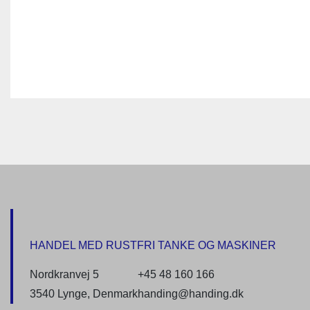
HANDEL MED RUSTFRI TANKE OG MASKINER
Nordkranvej 5
+45 48 160 166
3540 Lynge, Denmark
handing@handing.dk