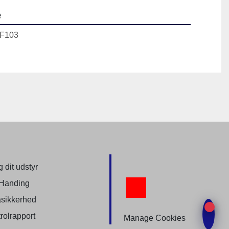
e
SF103
 dit udstyr
Handing
youtube
sikkerhed
rolrapport
Manage Cookies