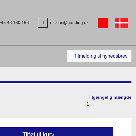
+45 48 160 166
nicklas@handing.dk
youtube
Søg
Tilmelding til nyhedsbrev
Tilgængelig mængde
1
Tilføj til kurv