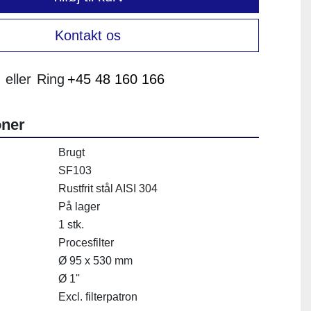
Kontakt os
eller
Ring
+45 48 160 166
oner
Brugt
SF103
Rustfrit stål AISI 304
På lager
1 stk.
Procesfilter
Ø 95 x 530 mm
Ø 1''
Excl. filterpatron