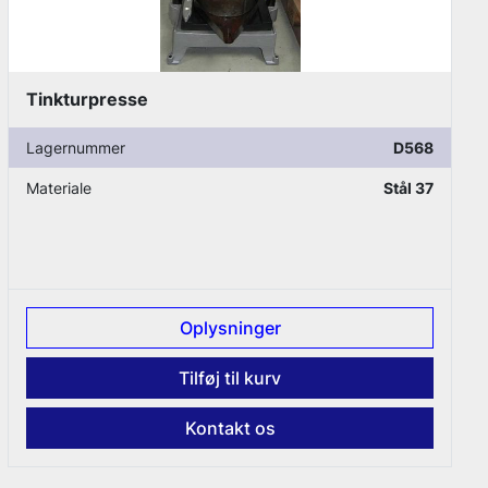
Søjleløfter, rustfrit stål - Danf
D568
Lagernummer
Stål 37
Materiale
Dimensioner
B 1200 x
r
Oplysninger
v
Tilføj til kurv
s
Kontakt os