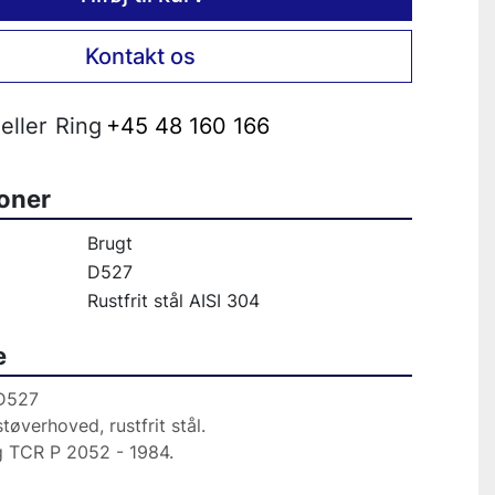
Kontakt os
eller
Ring
+45 48 160 166
ioner
Brugt
D527
Rustfrit stål AISI 304
e
D527
Spraytørrer forstøverhoved, rustfrit stål.                                 
g TCR P 2052 - 1984.