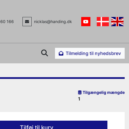
160 166
nicklas@handing.dk
youtube
Søg
Tilmelding til nyhedsbrev
Tilgængelig mængde
1
Tilføj til kurv