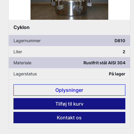
Autoklave
D810
Lagernummer
2
Liter
Rustfrit stål AISI 304
Materiale
På lager
Lagerstatus
nger
Oplysning
 kurv
Tilføj til k
 os
Kontakt 