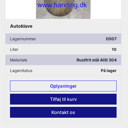
Tinkturpresse
D507
Lagernummer
10
Materiale
Rustfrit stål AISI 304
På lager
er
Oplysninge
urv
Tilføj til kur
os
Kontakt o