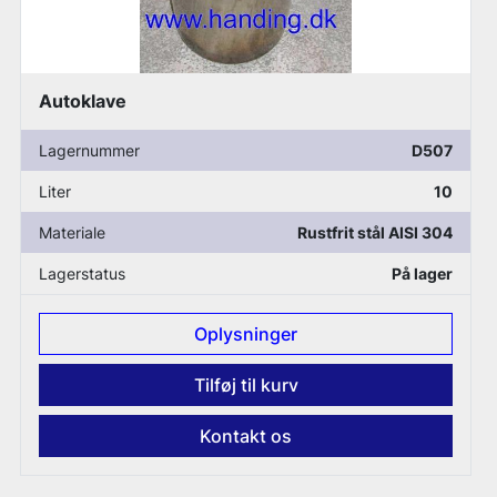
Tinkturpresse
D507
Lagernummer
10
Materiale
Rustfrit stål AISI 304
På lager
er
Oplysninge
urv
Tilføj til kur
os
Kontakt o