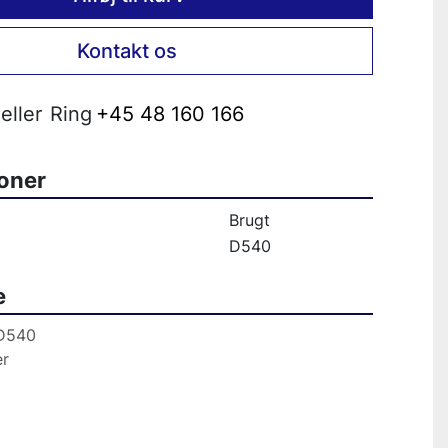
Kontakt os
eller
Ring
+45 48 160 166
ioner
Brugt
D540
e
D540
Lab. spray tester                                                                                  