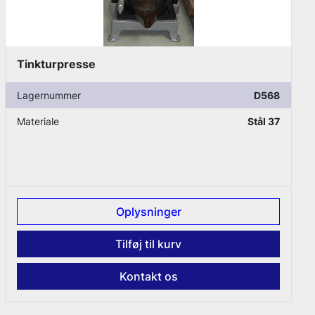
Søjleløfter, rustfrit stål - Danf
D568
Lagernummer
Stål 37
Materiale
Dimensioner
B 1200 x
r
Oplysninger
v
Tilføj til kurv
s
Kontakt os