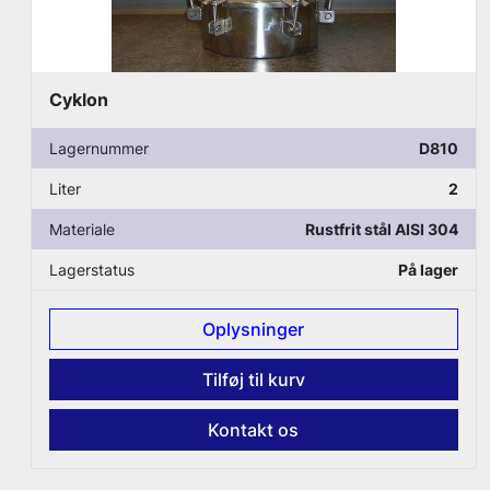
Autoklave
D810
Lagernummer
2
Liter
Rustfrit stål AISI 304
Materiale
På lager
Lagerstatus
nger
Oplysning
 kurv
Tilføj til k
 os
Kontakt 