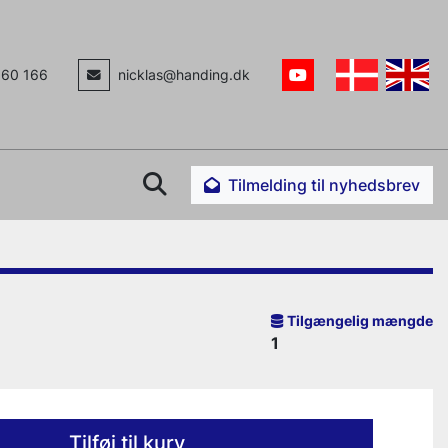
160 166
nicklas@handing.dk
youtube
Søg
Tilmelding til nyhedsbrev
Tilgængelig mængde
1
Tilføj til kurv