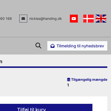
160 166
nicklas@handing.dk
youtube
Søg
Tilmelding til nyhedsbrev
n
Tilgængelig mængde
1
Tilføj til kurv