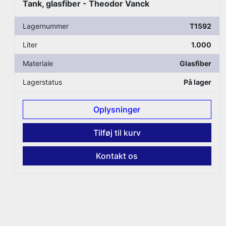
Silo, aluminium
2
Lagernummer
T2548
0
Liter
1.400
r
Materiale
Aluminium
r
Lagerstatus
På lager
Oplysninger
Tilføj til kurv
Kontakt os