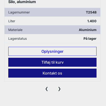
Tank, plastik
Lagernummer
T3890
Liter
1.600
Materiale
Plastik
Lagerstatus
På lager
Oplysninger
Tilføj til kurv
Kontakt os
‹
›