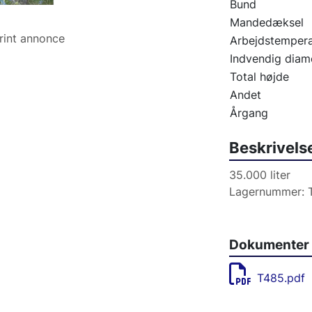
Bund
Mandedæksel
rint annonce
Arbejdstempera
Indvendig diam
Total højde
Andet
Årgang
Beskrivels
35.000 liter
Lagernummer: T
Dokumenter
T485.pdf