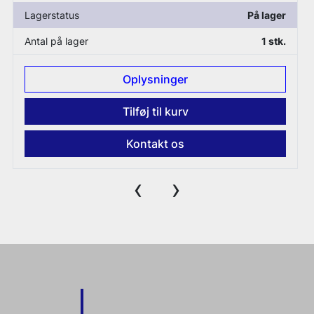
r
Lagerstatus
På lager
.
Antal på lager
1 stk.
Oplysninger
Tilføj til kurv
Kontakt os
‹
›