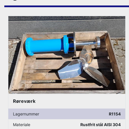
Røreværk
54
Lagernummer
R106
304
Materiale
Rustfrit stål AISI 30