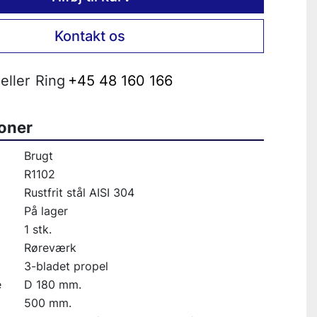
Kontakt os
eller
Ring
+45 48 160 166
ioner
Brugt
R1102
Rustfrit stål AISI 304
På lager
1 stk.
Røreværk
3-bladet propel
e
D 180 mm.
500 mm.