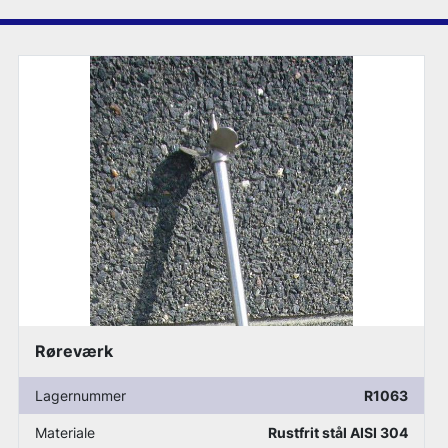
Røreværk
3
Lagernummer
R1070
4
Materiale
Rustfrit stål AISI 304