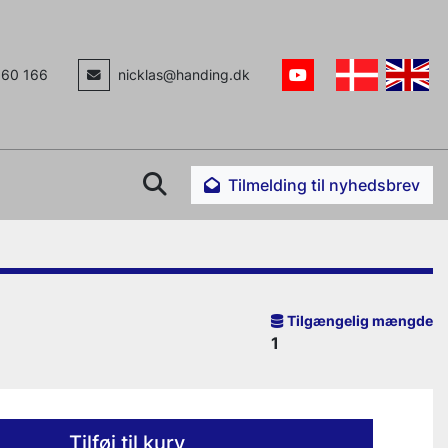
160 166
nicklas@handing.dk
youtube
Søg
Tilmelding til nyhedsbrev
Tilgængelig mængde
1
Tilføj til kurv