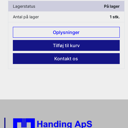
er
Lagerstatus
På lage
tk.
Antal på lager
1 stk
Oplysninger
Tilføj til kurv
Kontakt os