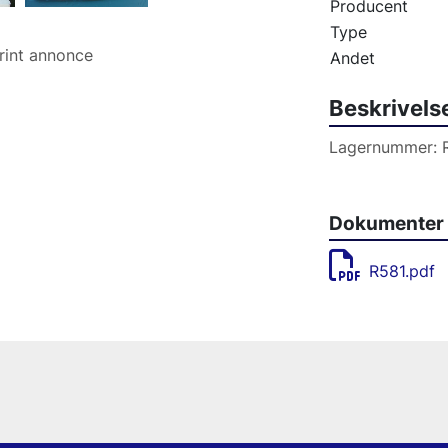
Producent
Type
rint annonce
Andet
Beskrivels
Dokumenter
R581.pdf