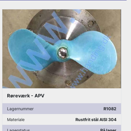
Røreværk - Alfa Laval
Lagernummer
R1098
Materiale
Rustfrit stål AISI 304
Lagerstatus
På lager