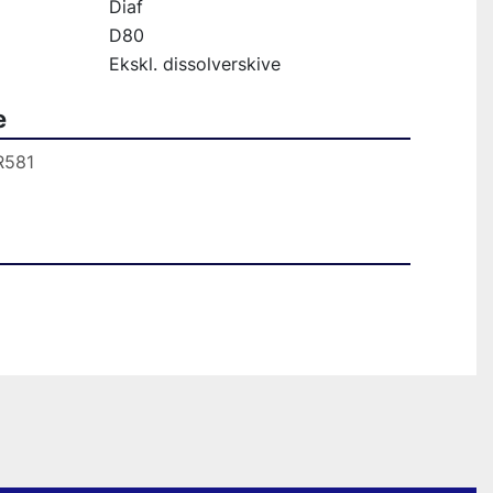
Diaf
D80
Ekskl. dissolverskive
e
Lagernummer: R581                                                                             