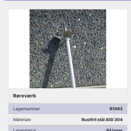
Røreværk
Lagernummer
R1070
Materiale
Rustfrit stål AISI 304
Lagerstatus
På lager