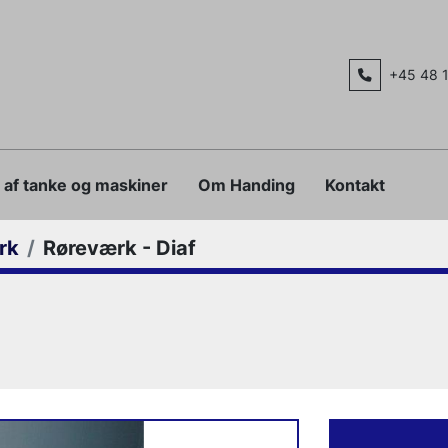
+45 48 
g af tanke og maskiner
Om Handing
Kontakt
rk
Røreværk - Diaf