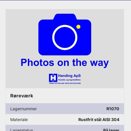
Røreværk - APV
Lagernummer
R1082
Materiale
Rustfrit stål AISI 304
Lagerstatus
På lager