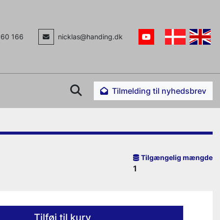
160 166
nicklas@handing.dk
youtube
Søg
Tilmelding til nyhedsbrev
Tilgængelig mængde
1
Tilføj til kurv