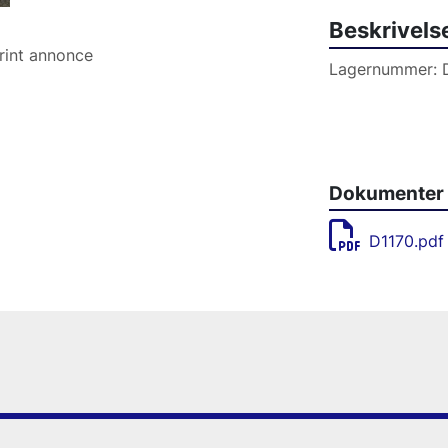
Beskrivels
rint annonce
Lagernummer: 
Dokumenter
D1170.pdf