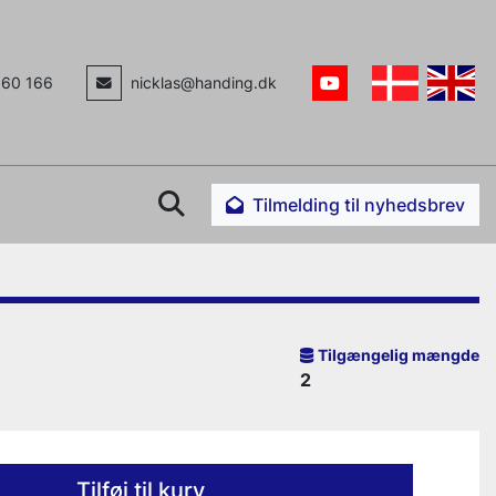
160 166
nicklas@handing.dk
youtube
Søg
Tilmelding til nyhedsbrev
Tilgængelig mængde
2
Tilføj til kurv