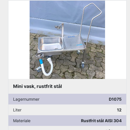
Bordplade, rustfrit stål
Lagernummer
D957
Materiale
Rustfrit stål AISI 304
Lagerstatus
På lager