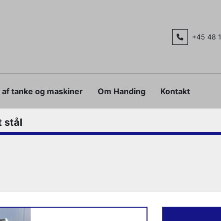
+45 48 
g af tanke og maskiner
Om Handing
Kontakt
t stål