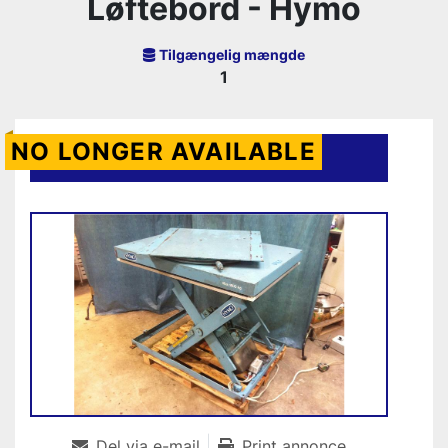
Løftebord - Hymo
Tilgængelig mængde
1
NO LONGER AVAILABLE
Kontakt os
Del via e-mail
Print annonce