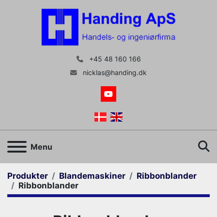
+45 48 160 166
nicklas@handing.dk
youtube
S
Menu
Produkter
Blandemaskiner
Ribbonblander
Ribbonblander