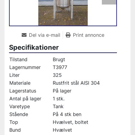
Del via e-mail
Print annonce
Specifikationer
Tilstand
Brugt
Lagernummer
T3977
Liter
325
Materiale
Rustfrit stål AISI 304
Lagerstatus
På lager
Antal på lager
1 stk.
Varetype
Tank
Stående
På 4 stk ben
Top
Hvælvet, boltet
Bund
Hvælvet